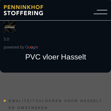
5.0
powered by
G
o
o
g
l
e
PVC vloer Hasselt
KWALITEITSVLOEREN VOOR HASSELT
EN OMSTREKEN