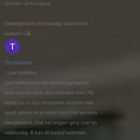
Groeten uit Kampen!
Gekkigheid is niet neudig, kalm an en
uutkiek’n!😁
Tim Koetsier
1 jaar geleden
Jan heeft bij ons de vloeren gelegd en
daar zijn we meer dan tevreden over. Hij
heeft ons in zijn showroom voorzien van
goed advies en er werd met onze wensen
meegedacht. Ook het leggen ging snel en
vakkundig. Ik kan dit bedrijf iedereen