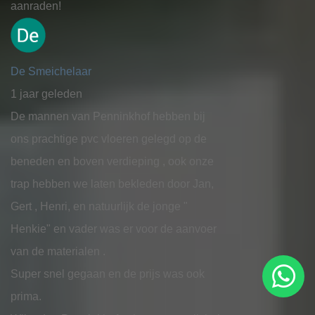
aanraden!
De Smeichelaar
1 jaar geleden
De mannen van Penninkhof hebben bij
ons prachtige pvc vloeren gelegd op de
beneden en boven verdieping , ook onze
trap hebben we laten bekleden door Jan,
Gert , Henri, en natuurlijk de jonge "
Henkie" en vader was er voor de aanvoer
van de materialen .
Super snel gegaan en de prijs was ook
prima.