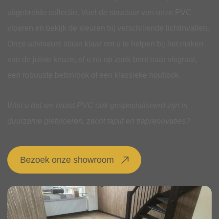
uitgebreide collectie. Voel de structuur van onze PVC-
vloeren en bekijk de kleuren bij verschillende lichtinvallen.
Onze adviseurs staan klaar om u te helpen bij het maken
van de juiste keuze, of u nu op zoek bent naar visgraat,
een robuuste betonlook of een klassieke houtlook.
Wist u dat we naast PVC ook gespecialiseerd zijn in
duurzame gietvloeren, zacht tapijt en traprenovaties?
Bezoek onze showroom