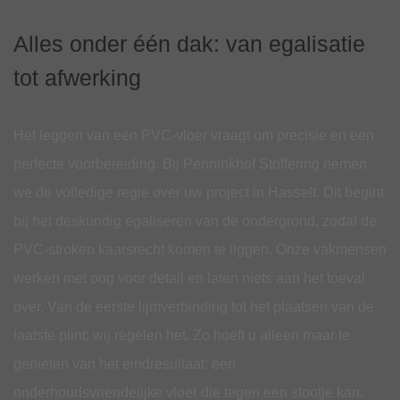
Alles onder één dak: van egalisatie
tot afwerking
Het leggen van een PVC-vloer vraagt om precisie en een
perfecte voorbereiding. Bij Penninkhof Stoffering nemen
we de volledige regie over uw project in Hasselt. Dit begint
bij het deskundig egaliseren van de ondergrond, zodat de
PVC-stroken kaarsrecht komen te liggen. Onze vakmensen
werken met oog voor detail en laten niets aan het toeval
over. Van de eerste lijmverbinding tot het plaatsen van de
laatste plint; wij regelen het. Zo hoeft u alleen maar te
genieten van het eindresultaat: een
onderhoudsvriendelijke vloer die tegen een stootje kan.