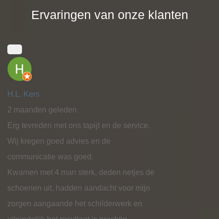
Ervaringen van onze klanten
H.L. Kers
2 maanden geleden
Erg tevreden met ons tapijt en de service.
Wij kregen goed advies en de
communicatie was goed.
Kwamen met 4 man sterk, deden netjes de
schoenen uit, hadden aandacht voor mijn
zorgen aangaande het schilderwerk en