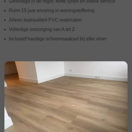
Gevestigd in de regio: korte lijnen en snelle service
Ruim 15 jaar ervaring in woningstoffering
Alleen topkwaliteit PVC materialen
Volledige ontzorging van A tot Z
Inclusief handige schoonmaakset bij elke vloer