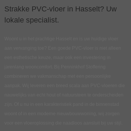
Strakke PVC-vloer in Hasselt? Uw
lokale specialist.
Woont u in het prachtige Hasselt en is uw huidige vloer
aan vervanging toe? Een goede PVC-vloer is niet alleen
een esthetische keuze, maar ook een investering in
jarenlang wooncomfort. Bij Penninkhof Stoffering
combineren we vakmanschap met een persoonlijke
aanpak. Wij leveren een breed scala aan PVC-vloeren die
nauwelijks van echt hout of natuursteen te onderscheiden
zijn. Of u nu in een karakteristiek pand in de binnenstad
woont of in een moderne nieuwbouwwoning, wij zorgen
voor een vloeroplossing die naadloos aansluit bij uw stijl.