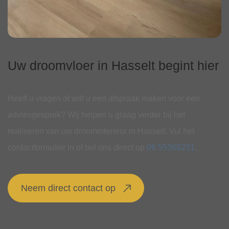
Uw droomvloer in Hasselt begint hier
Heeft u vragen of wilt u een afspraak maken voor een
adviesgesprek? Wij helpen u graag verder bij het
realiseren van uw droominterieur in Hasselt. Vul het
contactformulier in of bel ons direct op
06 55368231
.
Neem direct contact op