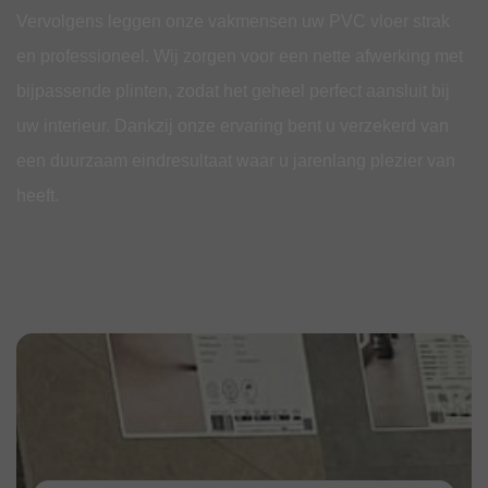
Vervolgens leggen onze vakmensen uw PVC vloer strak
en professioneel. Wij zorgen voor een nette afwerking met
bijpassende plinten, zodat het geheel perfect aansluit bij
uw interieur. Dankzij onze ervaring bent u verzekerd van
een duurzaam eindresultaat waar u jarenlang plezier van
heeft.