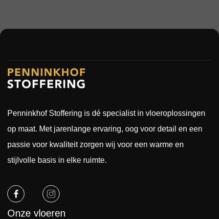
in onze 
staan 
nieuwe 
open 
woning. 
voor 
Dik 
alles. Ik 
voor 
kan het 
elkaar.
iederee
n 
aanrad
en. Gr 
Michel 
Penninkhof Stoffering is dé specialist in vloeroplossingen
uit 
op maat. Met jarenlange ervaring, oog voor detail en een
Zwolle
passie voor kwaliteit zorgen wij voor een warme en
stijlvolle basis in elke ruimte.
Onze vloeren