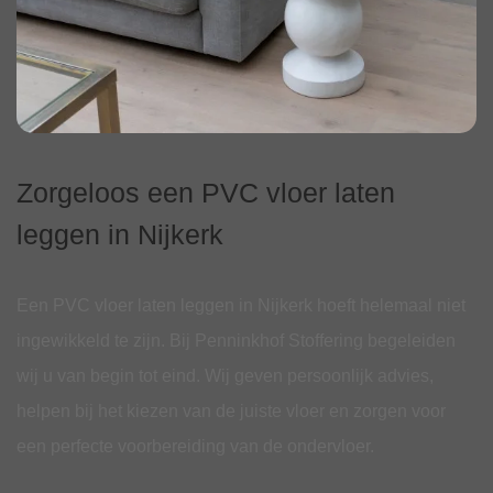
Zorgeloos een PVC vloer laten
leggen in Nijkerk
Een PVC vloer laten leggen in Nijkerk hoeft helemaal niet
ingewikkeld te zijn. Bij Penninkhof Stoffering begeleiden
wij u van begin tot eind. Wij geven persoonlijk advies,
helpen bij het kiezen van de juiste vloer en zorgen voor
een perfecte voorbereiding van de ondervloer.