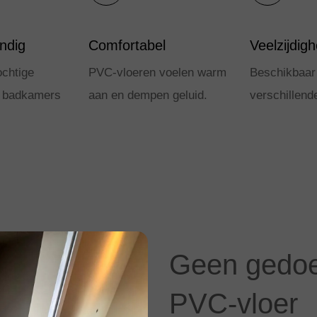
ndig
Comfortabel
Veelzijdigh
ochtige
PVC-vloeren voelen warm
Beschikbaar 
s badkamers
aan en dempen geluid.
verschillende
Geen gedoe,
PVC-vloer