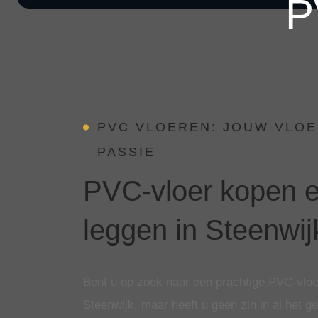
P
PVC VLOEREN: JOUW VLOE
PASSIE
PVC-vloer kopen e
leggen in Steenwij
Bent u op zoek naar een prachtige PVC-vloe
Steenwijk, maar heeft u geen zin in al het g