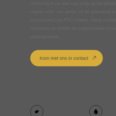
Stoffering is uw one-stop-shop op het gebie
regelen alles van advies tot de oplevering 
assortiment luxe PVC-vloeren. Maak vandaa
showroom en ontdek de mogelijkheden tijdens
adviesgesprek.
Kom met ons in contact