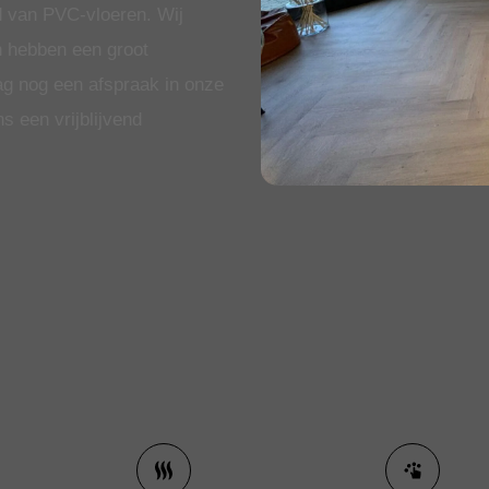
d van PVC-vloeren. Wij
en hebben een groot
g nog een afspraak in onze
 een vrijblijvend