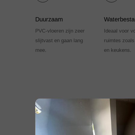
Duurzaam
Waterbesta
PVC-vloeren zijn zeer
Ideaal voor v
slijtvast en gaan lang
ruimtes zoal
mee.
en keukens.