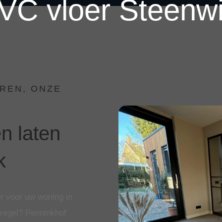
VC vloer Steenwi
REN, ONZE
n laten
k
r voor uw woning in
eregel? Penninkhof