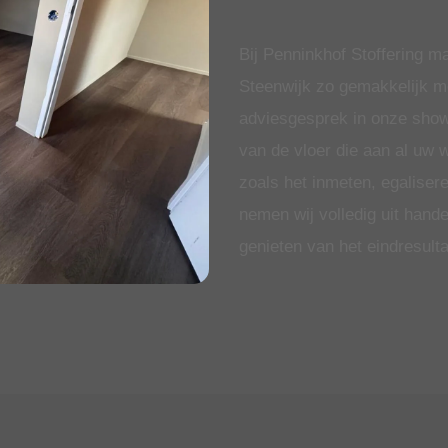
Bij Penninkhof Stoffering 
Steenwijk zo gemakkelijk mog
adviesgesprek in onze showr
van de vloer die aan al uw 
zoals het inmeten, egalisere
nemen wij volledig uit hande
genieten van het eindresulta