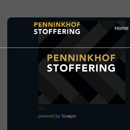
Home
5.0
powered by
G
o
o
g
l
e